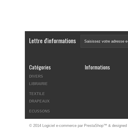
Lettre d'informations
Catégories
Informations
DIVERS
LIBRAIRIE
TEXTILE
DRAPEAUX
ECUSSONS
© 2014
Logiciel e-commerce par PrestaShop™
& designed