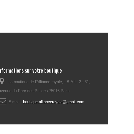
nformations sur votre boutique
La boutique de l'Alliance royale, - B.A.L. 2 - 31,
avenue du Parc-des-Princes 75016 Paris
E-mail :
boutique.allianceroyale@gmail.com