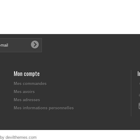
Mon compte
I
Mes commandes
Mes avoirs
Mes adresses
Mes informations personnelles
 by
devilthemes.com